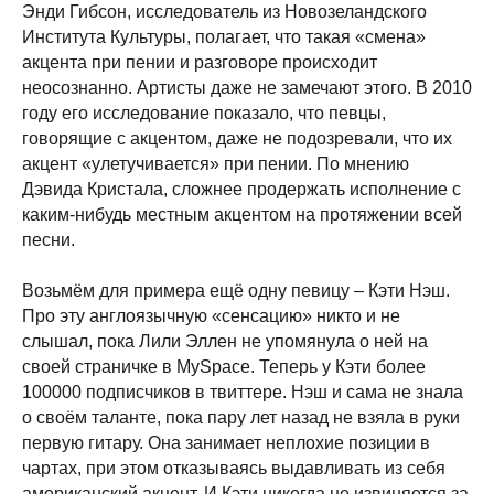
Энди Гибсон, исследователь из Новозеландского
Института Культуры, полагает, что такая «смена»
акцента при пении и разговоре происходит
неосознанно. Артисты даже не замечают этого. В 2010
году его исследование показало, что певцы,
говорящие с акцентом, даже не подозревали, что их
акцент «улетучивается» при пении. По мнению
Дэвида Кристала, сложнее продержать исполнение с
каким-нибудь местным акцентом на протяжении всей
песни.
Возьмём для примера ещё одну певицу – Кэти Нэш.
Про эту англоязычную «сенсацию» никто и не
слышал, пока Лили Эллен не упомянула о ней на
своей страничке в MySpace. Теперь у Кэти более
100000 подписчиков в твиттере. Нэш и сама не знала
о своём таланте, пока пару лет назад не взяла в руки
первую гитару. Она занимает неплохие позиции в
чартах, при этом отказываясь выдавливать из себя
американский акцент. И Кэти никогда не извиняется за